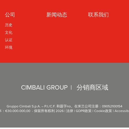
公司
新闻动态
联系我们
历史
文化
认证
环境
CIMBALI GROUP
|
分销商区域
Gruppo Cimbali S.p.A. – P.I./C.F. 和题字no。在米兰公司注册：09052100154
：€30.000.000,00 - 保留所有权利 2026 |
法律
|
GDPR政策
|
Cookie政策
|
Accessibi