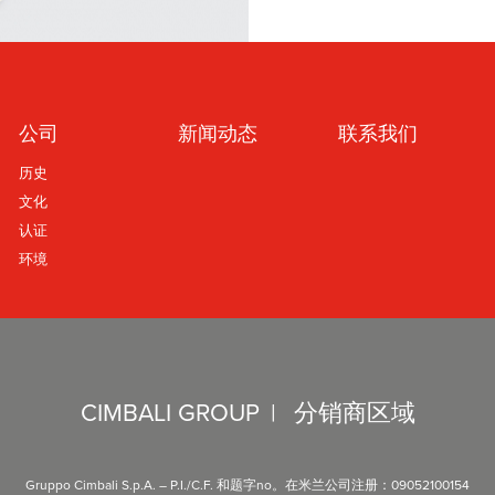
公司
新闻动态
联系我们
历史
文化
认证
环境
CIMBALI GROUP
|
分销商区域
Gruppo Cimbali S.p.A. – P.I./C.F. 和题字no。在米兰公司注册：09052100154